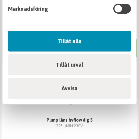
Marknadsföring
länspumpslang pvc 50mm
Tillåt alla
Mer info
Tillåt urval
I LAGER
Avvisa
pump läns hyflow dig 5
225L/MIN 230V