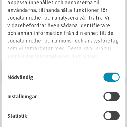
anpassa innehållet och annonserna till
användarna, tillhandahålla funktioner för
sociala medier och analysera vår trafik. Vi
vidarebefordrar även sådana identifierare
och annan information från din enhet till de
slangnippel r50 inv ansl. 50
sociala medier och annons- och analysföretag
METALL SOCKEL
som vi samarbetar med. Dessa kan i sin tur
kombinera informationen med annan
information som du har tillhandahållit eller
Samtyckesval
691,87 kr
som de har samlat in när du har använt deras
Nödvändig
tjänster.
SE VARIANTER
Inställningar
Statistik