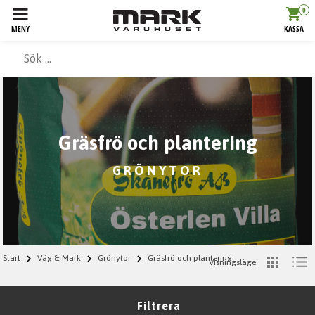
0
MENY
KASSA
Gräsfrö och plantering
GRÖNYTOR
Start
Väg & Mark
Grönytor
Gräsfrö och plantering
Visningsläge:
Filtrera