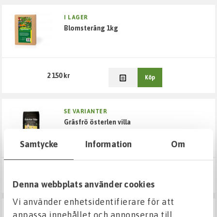
Jordarmering/Geonät
I LAGER
blomsteräng 1kg
Tillbehör
Grönytor
2 150 kr
Köp
Ecoblock gräsarmering
Gröna tak tillbehör
SE VARIANTER
gräsfrö österlen villa
Gräsfrö och plantering
Bevattning
Samtycke
Information
Om
Markdekor
Från 390 kr
Visa varianter
Denna webbplats använder cookies
Murar
Vi använder enhetsidentifierare för att
I LAGER
anpassa innehållet och annonserna till