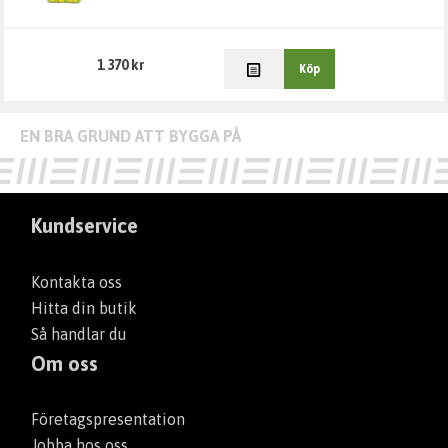
Dräneringsrör och delar
1 370 kr
Köp
Frysskydd
Verktyg
Kundservice
Kontakta oss
Hitta din butik
Så handlar du
Om oss
Företagspresentation
Jobba hos oss