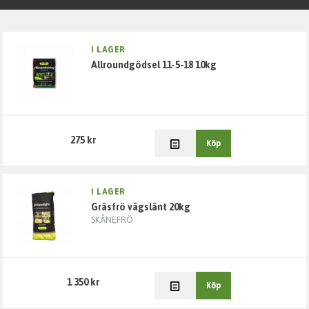
Fuktskydd
I LAGER
allroundgödsel 11-5-18 10kg
Grund & Stomme
Kabelskydd
275 kr
Väg & Mark
Köp
Filterduk
I LAGER
gräsfrö vägslänt 20kg
Marksten
SKÅNEFRÖ
Gatsten
1 350 kr
Köp
Vägprodukter