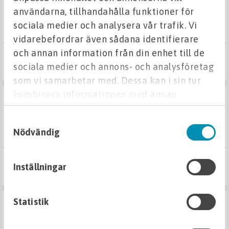
Blocksten
gödsel superb 17-3-10
användarna, tillhandahålla funktioner för
MED JÄRN
sociala medier och analysera vår trafik. Vi
Övrigt
vidarebefordrar även sådana identifierare
och annan information från din enhet till de
Plintar
265 kr
Köp
sociala medier och annons- och analysföretag
som vi samarbetar med. Dessa kan i sin tur
Kantsten
kombinera informationen med annan
I LAGER
information som du har tillhandahållit eller
blomsteräng 70g
Asfalterade ytor
Samtyckesval
SKÅNEFRÖ BLOMSTERÄNG
som de har samlat in när du har använt deras
Nödvändig
tjänster.
VA
Inställningar
180 kr
Köp
Markavloppsrör, delar och tillbehör
Statistik
Tryckrör, delar och ventiler
I LAGER
grönytegödsel npk 20-3-9 10kg