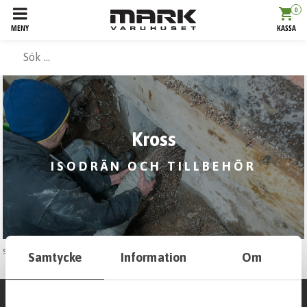
0
MENY
KASSA
Kross
ISODRÄN OCH TILLBEHÖR
Start
Fuktskydd
Isodrän och tillbehör
Kross
Samtycke
Information
Om
Visningsläge:
Filtrera