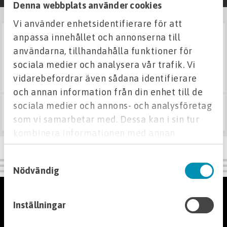
Denna webbplats använder cookies
Fuktskydd
Vi använder enhetsidentifierare för att
anpassa innehållet och annonserna till
I LAGER
isodrän kross 1,80 m3/säck
Isodrän och tillbehör
användarna, tillhandahålla funktioner för
sociala medier och analysera vår trafik. Vi
vidarebefordrar även sådana identifierare
Isodrän 100mm
och annan information från din enhet till de
Isodrän 65mm
sociala medier och annons- och analysföretag
Kross
3 350 kr
Köp
som vi samarbetar med. Dessa kan i sin tur
Isodrän täcklist och tillbehör
kombinera informationen med annan
Filter- och säkerhetsduk, plastfolie
information som du har tillhandahållit eller
Isolerhållare
Samtyckesval
som de har samlat in när du har använt deras
Krypgrundsvakt
Nödvändig
tjänster.
Membran
Kundservice
Inställningar
Dräneringsmattor
Kontakta oss