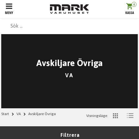
0
MENY
KASSA
Avskiljare Övriga
VA
Start
VA
Avskiljare Övriga
Visningsläge:
Filtrera