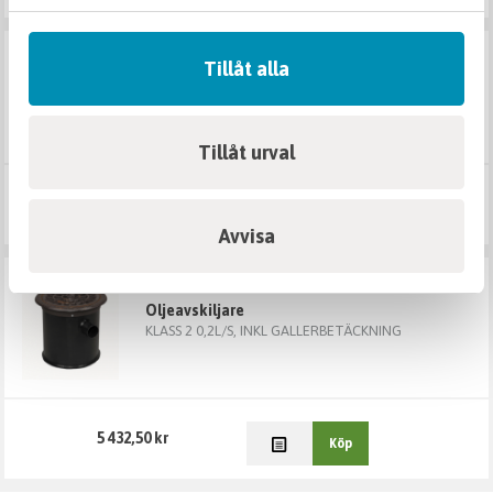
BESTÄLLNINGSVARA
Tillåt alla
sepko oljeavskiljare s 3l/s - 600l
Sandfång inst-djup <1,5m EN858/CE
Tillåt urval
24 500 kr
Köp
Avvisa
BESTÄLLNINGSVARA
oljeavskiljare
KLASS 2 0,2L/S, INKL GALLERBETÄCKNING
5 432,50 kr
Köp