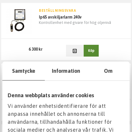
Inomhusavlopp
BESTÄLLNINGSVARA
ip65 avskiljarlarm 240v
Kontrollenhet med givare för hög oljenivå
Brunnar och betäckningar
Pumpar
6 300 kr
Köp
Dagvatten avledning och tillbehör
Samtycke
Information
Om
BESTÄLLNINGSVARA
Vattenfilter
sepko oljeavskiljare ts 6l/s - 600l
Sandfång, inst-djup <1,5m = VG-FM EN858/CE
Kulvert
Denna webbplats använder cookies
Vi använder enhetsidentifierare för att
Spolposter och vattenmätarbrunnar
27 500 kr
Köp
anpassa innehållet och annonserna till
användarna, tillhandahålla funktioner för
Avskiljare Övriga
sociala medier och analysera vår trafik. Vi
BESTÄLLNINGSVARA