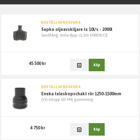
Fuktskydd
BESTÄLLNINGSVARA
sepko oljeavskiljare ts 10l/s - 2000l
Grund & Stomme
Sandfång, insta-djup <1,5m EN858/CE
Kabelskydd
45 500 kr
Väg & Mark
Köp
VA
BESTÄLLNINGSVARA
eneka teleskopschakt rör 1250-1500mm
Markavloppsrör, delar och tillbehör
(VG inlopp till FM) gummiring
Tryckrör, delar och ventiler
4 750 kr
Köp
Enskilda Avlopp