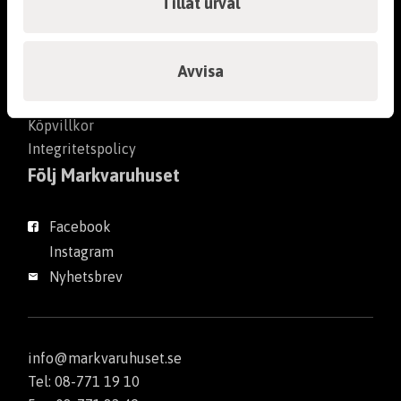
Tillåt urval
Fika och rast
Företagspresentation
Jobba hos oss
Avvisa
Kaffe
Cookies
Papper
Kurser
Köpvillkor
Integritetspolicy
Följ Markvaruhuset
Facebook
Instagram
Nyhetsbrev
info@markvaruhuset.se
Tel: 08-771 19 10