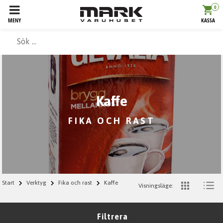
0
MENY
KASSA
Kaffe
FIKA OCH RAST
Start
Verktyg
Fika och rast
Kaffe
Visningsläge:
Filtrera