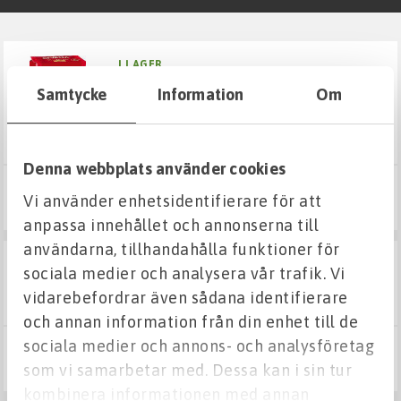
Fuktskydd
I LAGER
kaffe brygg 0,45kg
Grund & Stomme
Samtycke
Information
Om
Kabelskydd
Denna webbplats använder cookies
Väg & Mark
115 kr
Vi använder enhetsidentifierare för att
Köp
anpassa innehållet och annonserna till
VA
användarna, tillhandahålla funktioner för
I LAGER
sociala medier och analysera vår trafik. Vi
Verktyg
bitsocker snabb dansukker 1 kg
vidarebefordrar även sådana identifierare
och annan information från din enhet till de
Belysning
sociala medier och annons- och analysföretag
78 kr
Köp
som vi samarbetar med. Dessa kan i sin tur
Stensättning
kombinera informationen med annan