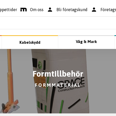
ppettider
Om oss
Bli företagskund
Företag
Väg & Mark
Kabelskydd
Formtillbehör
FORMMATERIAL