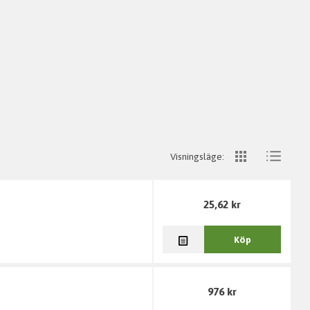
Visningsläge:
25,62 kr
Köp
976 kr