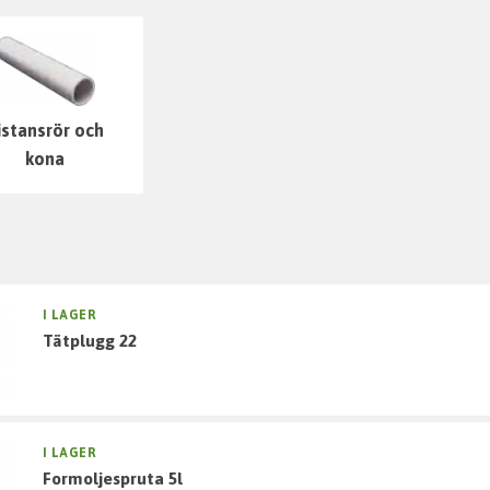
istansrör och
kona
I LAGER
tätplugg 22
I LAGER
formoljespruta 5l