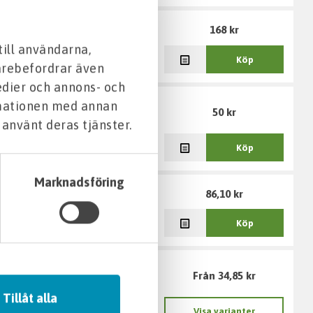
168 kr
till användarna,
Köp
darebefordrar även
edier och annons- och
rmationen med annan
50 kr
 använt deras tjänster.
Köp
Marknadsföring
86,10 kr
Köp
Från 34,85 kr
Tillåt alla
Visa varianter