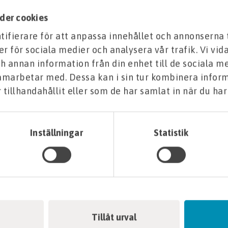
der cookies
I LAGER
sträckmetall stm 0,3x600x2500mm
ifierare för att anpassa innehållet och annonserna 
er för sociala medier och analysera vår trafik. Vi vi
h annan information från din enhet till de sociala m
samarbetar med. Dessa kan i sin tur kombinera info
I LAGER
formkil fo40
tillhandahållit eller som de har samlat in när du har
FÖR SPÄNNKIL
Inställningar
Statistik
I LAGER
formlås fo30 gekulås
SE VARIANTER
formstag mk 6 bs
Tillåt urval
Standard/brädform