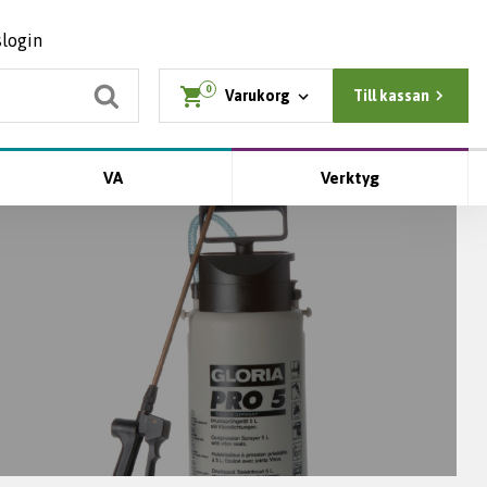
slogin
0
Varukorg
Till kassan
VA
Verktyg