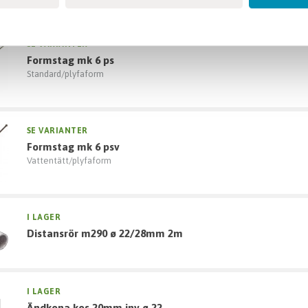
SE VARIANTER
formstag mk 6 ps
Standard/plyfaform
SE VARIANTER
formstag mk 6 psv
Vattentätt/plyfaform
I LAGER
distansrör m290 ø 22/28mm 2m
I LAGER
ändkona kos 20mm inv ø 22