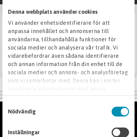
Denna webbplats använder cookies
Fuktskydd
Vi använder enhetsidentifierare för att
I LAGER
gallervält 500
Grund & Stomme
anpassa innehållet och annonserna till
500MM BRED
användarna, tillhandahålla funktioner för
Kabelskydd
sociala medier och analysera vår trafik. Vi
vidarebefordrar även sådana identifierare
5 107 kr
Väg & Mark
och annan information från din enhet till de
Köp
sociala medier och annons- och analysföretag
VA
som vi samarbetar med. Dessa kan i sin tur
kombinera informationen med annan
information som du har tillhandahållit eller
Verktyg
Samtyckesval
som de har samlat in när du har använt deras
Kundservice
Nödvändig
tjänster.
Belysning
Kontakta oss
Stensättning
Inställningar
Hitta din butik