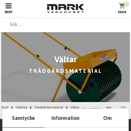
0
MENY
KASSA
Vältar
TRÄDGÅRDSMATERIAL
Start
Verktyg
Trädgårdsmaterial
Vältar
Visningsläge:
Samtycke
Information
Om
Filtrera