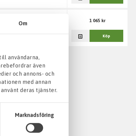
1 065 kr
Om
Köp
till användarna,
darebefordrar även
edier och annons- och
rmationen med annan
 använt deras tjänster.
Marknadsföring