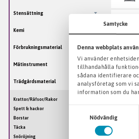
Stensättning
Samtycke
Kemi
Denna webbplats använ
Förbrukningsmaterial
Vi använder enhetsident
Mätinstrument
tillhandahålla funktion
sådana identifierare oc
Trädgårdsmaterial
analysföretag som vi 
information som du har 
Krattor/Räfsor/Rakor
Samtyckesval
Spett & hackor
Nödvändig
Borstar
Täcka
Snöröjning