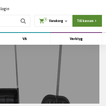
slogin
0
Varukorg
Till kassan
VA
Verktyg