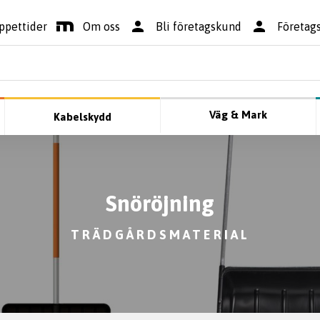
ppettider
Om oss
Bli företagskund
Företag
Väg & Mark
Kabelskydd
Snöröjning
TRÄDGÅRDSMATERIAL