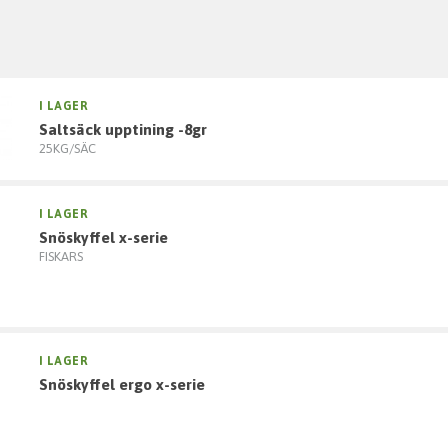
I LAGER
saltsäck upptining -8gr
25KG/SÄC
I LAGER
snöskyffel x-serie
FISKARS
I LAGER
snöskyffel ergo x-serie