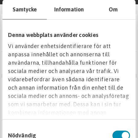
Samtycke
Information
Om
Fuktskydd
SE VARIANTER
grundmursmatta kantlist och spik
Isodrän och tillbehör
Denna webbplats använder cookies
Vi använder enhetsidentifierare för att
Dräneringsmattor
anpassa innehållet och annonserna till
användarna, tillhandahålla funktioner för
Från 88 kr
Tätskikt
Visa varianter
sociala medier och analysera vår trafik. Vi
vidarebefordrar även sådana identifierare
Grundmursmattor
SE VARIANTER
och annan information från din enhet till de
bitumenmembran och primer
sociala medier och annons- och analysföretag
Grundmursmatta
som vi samarbetar med. Dessa kan i sin tur
Tillbehör grundmursmatta
kombinera informationen med annan
information som du har tillhandahållit eller
Pordrän och tillbehör
Samtyckesval
som de har samlat in när du har använt deras
Från 1 947 kr
Visa varianter
Nödvändig
tjänster.