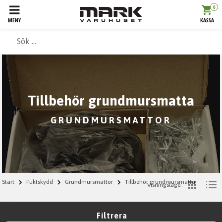
0
MENY
KASSA
Tillbehör grundmursmatta
GRUNDMURSMATTOR
Start
Fuktskydd
Grundmursmattor
Tillbehör grundmursmatta
Visningsläge:
Filtrera