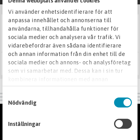
Denna webbplats använder cookies
Vi använder enhetsidentifierare för att
Fuktskydd
anpassa innehållet och annonserna till
SE VARIANTER
användarna, tillhandahålla funktioner för
armeringsnål 1,2 m
Grund & Stomme
sociala medier och analysera vår trafik. Vi
vidarebefordrar även sådana identifierare
Armering
och annan information från din enhet till de
sociala medier och annons- och analysföretag
Från 23,58 kr
Armeringsstål
Visa varianter
som vi samarbetar med. Dessa kan i sin tur
Armeringsnät
kombinera informationen med annan
Klippt armering
information som du har tillhandahållit eller
Bockad armering
Samtyckesval
som de har samlat in när du har använt deras
Nödvändig
Bistål
tjänster.
Armeringsverktyg
Kundservice
Inställningar
Armeringsdistanser
Kontakta oss
Hitta din butik