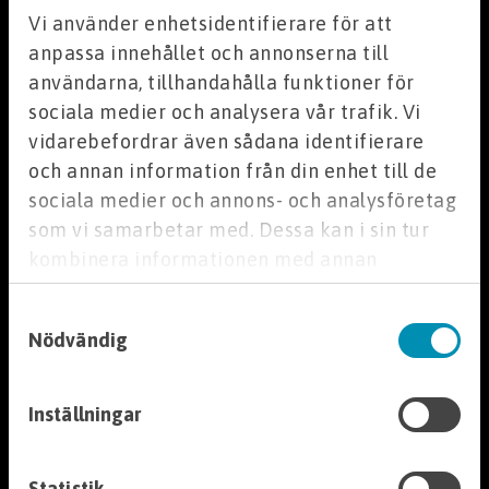
Cookies
Vi använder enhetsidentifierare för att
Jordarmering/Geonät
Kurser
anpassa innehållet och annonserna till
Köpvillkor
användarna, tillhandahålla funktioner för
Integritetspolicy
Tillbehör
sociala medier och analysera vår trafik. Vi
Följ Markvaruhuset
vidarebefordrar även sådana identifierare
Grönytor
och annan information från din enhet till de
Facebook
sociala medier och annons- och analysföretag
Markdekor
Instagram
som vi samarbetar med. Dessa kan i sin tur
Nyhetsbrev
kombinera informationen med annan
Dekorsten
information som du har tillhandahållit eller
Kullersten
Samtyckesval
som de har samlat in när du har använt deras
Nödvändig
tjänster.
Natursingel
info@markvaruhuset.se
Sjösingel
Tel: 08-771 19 10
Fax: 08-771 82 49
Skifferkross
Inställningar
Svarvarvägen 8 A
Stenkross
Länna Industriområde
Statistik