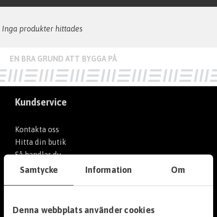
Fuktskydd
Inga produkter hittades
Grund & Stomme
Kabelskydd
Väg & Mark
Kundservice
Filterduk
Kontakta oss
Hitta din butik
Marksten
Så handlar du
Om oss
Samtycke
Information
Om
Gatsten
Företagspresentation
Vägprodukter
Jobba hos oss
Denna webbplats använder cookies