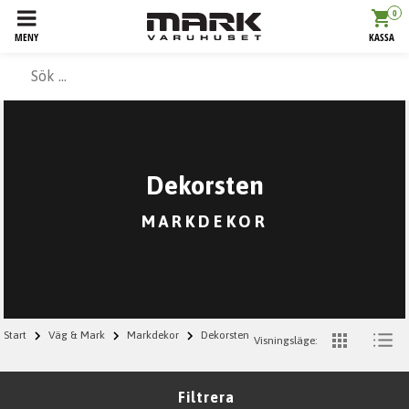
0
MENY
KASSA
Dekorsten
MARKDEKOR
Start
Väg & Mark
Markdekor
Dekorsten
Visningsläge:
Filtrera