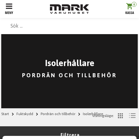
0
MENY
KASSA
Isolerhållare
PORDRÄN OCH TILLBEHÖR
Start
Fuktskydd
Pordrän och tillbehör
Isolerhållare
Visningsläge:
Filtrera