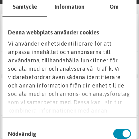
Samtycke
Information
Om
Fuktskydd
BESTÄLLNINGSVARA
pordrän hållare 8x135mm
Isodrän och tillbehör
Denna webbplats använder cookies
M STIFT
Vi använder enhetsidentifierare för att
Dräneringsmattor
anpassa innehållet och annonserna till
användarna, tillhandahålla funktioner för
815 kr
Tätskikt
Köp
sociala medier och analysera vår trafik. Vi
vidarebefordrar även sådana identifierare
Grundmursmattor
och annan information från din enhet till de
BESTÄLLNINGSVARA
pordrän hulling 8x180mm
sociala medier och annons- och analysföretag
Pordrän och tillbehör
250 ST/KRT
som vi samarbetar med. Dessa kan i sin tur
kombinera informationen med annan
Pordränskiva P19
information som du har tillhandahållit eller
Pordränskiva P25
Samtyckesval
som de har samlat in när du har använt deras
882 kr
Köp
Nödvändig
Pordränskiva P30
tjänster.