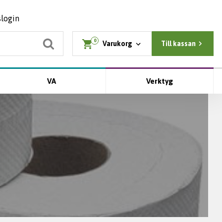
slogin
0
Varukorg
Till kassan
VA
Verktyg