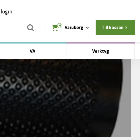
slogin
0
Varukorg
Till kassan
VA
Verktyg