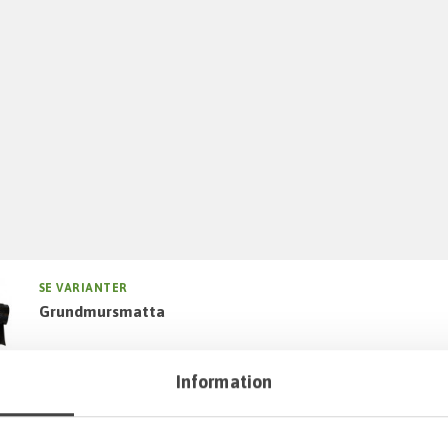
SE VARIANTER
grundmursmatta
Information
SE VARIANTER
grundmursmatta kantlist och spik