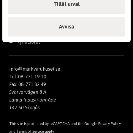
Tillåt urval
Följ Markvaruhuset
Enskilda Avlopp
Facebook
Avvisa
Inomhusavlopp
Instagram
Nyhetsbrev
Brunnar och betäckningar
Pumpar
info@markvaruhuset.se
Tel: 08-771 19 10
Dagvatten avledning och tillbehör
Fax: 08-771 82 49
Svarvarvägen 8 A
Vattenfilter
Länna Industriområde
142 50 Skogås
Kulvert
This site is protected by reCAPTCHA and the Google
Privacy Policy
Spolposter och vattenmätarbrunnar
and
Terms of Service
apply.