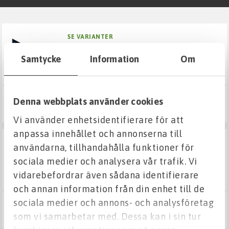
Fuktskydd
SE VARIANTER
pe100-rör sdr 11
Grund & Stomme
Samtycke
Information
Om
Kabelskydd
Denna webbplats använder cookies
Från 100 kr
Väg & Mark
Visa varianter
Vi använder enhetsidentifierare för att
anpassa innehållet och annonserna till
VA
SE VARIANTER
användarna, tillhandahålla funktioner för
pe100-rör sdr 17
sociala medier och analysera vår trafik. Vi
Markavloppsrör, delar och tillbehör
PN10
vidarebefordrar även sådana identifierare
och annan information från din enhet till de
Tryckrör, delar och ventiler
sociala medier och annons- och analysföretag
Från 1 020 kr
Visa varianter
som vi samarbetar med. Dessa kan i sin tur
PEM-slang