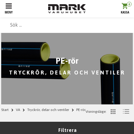
0
MENY
KASSA
PE-rör
TRYCKRÖR, DELAR OCH VENTILER
Start
VA
Tryckrör, delar och ventiler
PE-rör
Visningsläge:
Filtrera