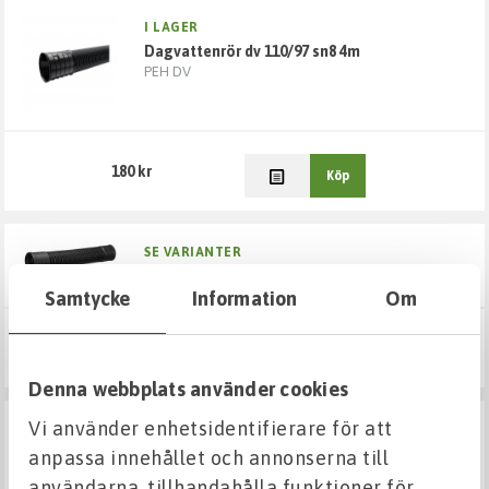
Dräneringsrör och delar
I LAGER
dagvattenrör dv 110/97 sn8 4m
PEH DV
Byggdränering
Markdränering
180 kr
Köp
Frysskydd
Verktyg
SE VARIANTER
drän flexböj
Samtycke
Information
Om
Från 122 kr
Visa varianter
Denna webbplats använder cookies
Vi använder enhetsidentifierare för att
I LAGER
drän gren 63x63x75gr
anpassa innehållet och annonserna till
3 MUFF
användarna, tillhandahålla funktioner för