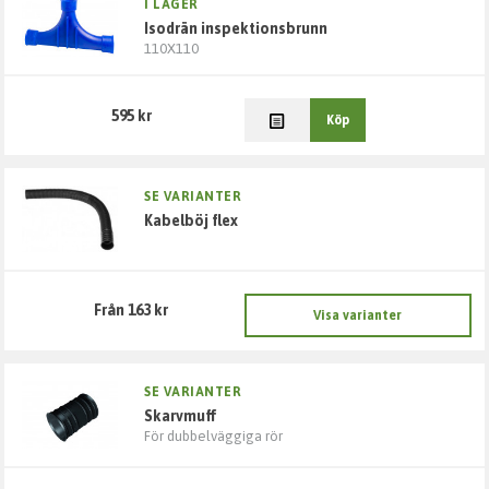
I LAGER
isodrän inspektionsbrunn
110X110
595 kr
Köp
SE VARIANTER
kabelböj flex
Från 163 kr
Visa varianter
SE VARIANTER
skarvmuff
För dubbelväggiga rör