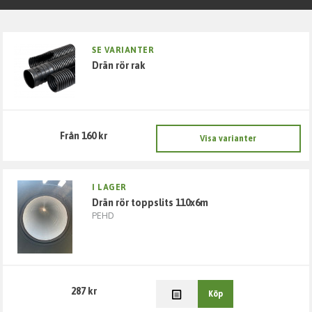
Fuktskydd
SE VARIANTER
drän rör rak
Grund & Stomme
Kabelskydd
Från 160 kr
Visa varianter
Väg & Mark
VA
I LAGER
drän rör toppslits 110x6m
PEHD
Markavloppsrör, delar och tillbehör
Tryckrör, delar och ventiler
287 kr
Köp
Enskilda Avlopp