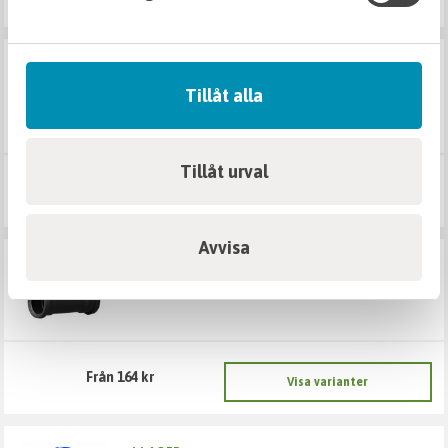
SE VARIANTER
drän böj
Tillåt alla
Tillåt urval
Från 123 kr
Visa varianter
Avvisa
SE VARIANTER
drän gren
Från 164 kr
Visa varianter