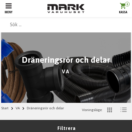
0
MENY
KASSA
Dräneringsrör och delar
VA
Start
VA
Dräneringsrör och delar
Visningsläge:
Filtrera