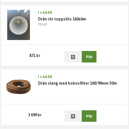
Inomhusavlopp
I LAGER
drän rör toppslits 160x6m
PEHD
Brunnar och betäckningar
Pumpar
871 kr
Dagvatten avledning och tillbehör
Köp
Vattenfilter
I LAGER
drän slang med kokosfilter 100/90mm 50m
Kulvert
Spolposter och vattenmätarbrunnar
3 690 kr
Köp
Avskiljare Övriga