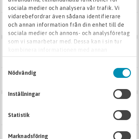
sociala medier och analysera vår trafik. Vi
vidarebefordrar även sådana identifierare
och annan information från din enhet till de
133,25 kr
Köp
sociala medier och annons- och analysföretag
som vi samarbetar med. Dessa kan i sin tur
I LAGER
kombinera informationen med annan
drän slang pe 110mm 25m
information som du har tillhandahållit eller
MED MUFF
Samtyckesval
som de har samlat in när du har använt deras
Nödvändig
tjänster.
1 450 kr
Köp
Inställningar
I LAGER
drän slang pe 60mm 50m
Statistik
Marknadsföring
1 533 kr
Köp