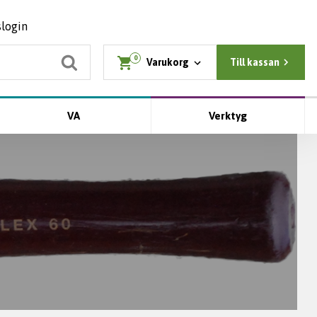
slogin
0
Varukorg
Till kassan
VA
Verktyg