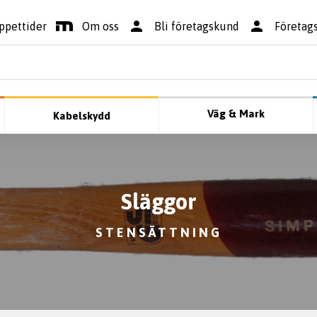
ppettider
Om oss
Bli företagskund
Företag
Väg & Mark
Kabelskydd
Släggor
STENSÄTTNING