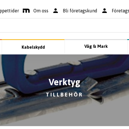
ppettider
Om oss
Bli företagskund
Företag
Väg & Mark
Kabelskydd
Verktyg
TILLBEHÖR