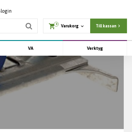
slogin
0
Varukorg
Till kassan
VA
Verktyg