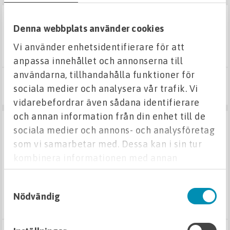
Avloppspaket BDT ej WC
I LAGER
Denna webbplats använder cookies
avloppstank cipax 6000l pe med lock
Avloppspaket med WC - normal skyddsnivå
L=2600MM B=3400MM H=1055MM
Vi använder enhetsidentifierare för att
Avloppspaket med WC - hög skyddsnivå
anpassa innehållet och annonserna till
Avloppstankar slutna
användarna, tillhandahålla funktioner för
Infiltrationspaket
30 840 kr
sociala medier och analysera vår trafik. Vi
Köp
Markbäddspaket
vidarebefordrar även sådana identifierare
Slamavskiljare
och annan information från din enhet till de
Biotankar
sociala medier och annons- och analysföretag
Fosforfällor
som vi samarbetar med. Dessa kan i sin tur
kombinera informationen med annan
Fördelnings- och utloppsbrunnar
information som du har tillhandahållit eller
Biomoduler
Samtyckesval
som de har samlat in när du har använt deras
I LAGER
WC-vakuumsystem
Nödvändig
avloppstank fann-paket st 3006l, wc eller regnvatten
tjänster.
Tillbehör
L=3500MM B=1200MM H=1000MM STOS H=840MM
Regnvattenpaket