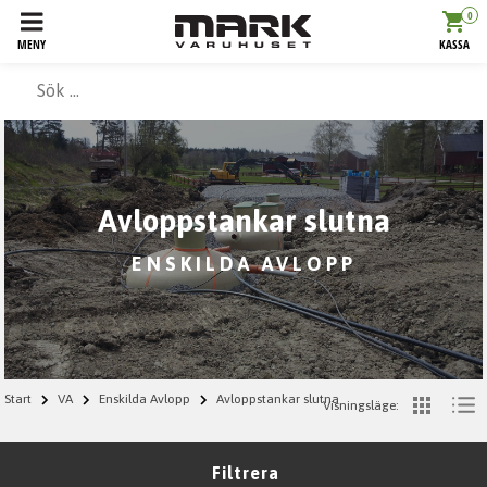
0
MENY
KASSA
Avloppstankar slutna
ENSKILDA AVLOPP
Start
VA
Enskilda Avlopp
Avloppstankar slutna
Visningsläge:
Filtrera