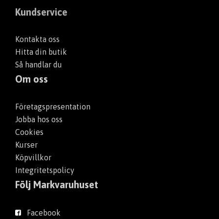
Kundservice
Dräneringsrör och delar
Kontakta oss
Frysskydd
Hitta din butik
Så handlar du
Verktyg
Om oss
Företagspresentation
Jobba hos oss
Cookies
Kurser
Köpvillkor
Integritetspolicy
Följ Markvaruhuset
Facebook