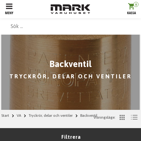
0
MENY
KASSA
Backventil
TRYCKRÖR, DELAR OCH VENTILER
Start
VA
Tryckrör, delar och ventiler
Backventil
Visningsläge:
Filtrera