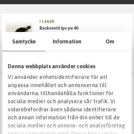
Fuktskydd
I LAGER
backventil lps pe 40
Grund & Stomme
Samtycke
Information
Om
Kabelskydd
1 996,70 kr
Väg & Mark
Köp
Denna webbplats använder cookies
Vi använder enhetsidentifierare för att
VA
SE VARIANTER
anpassa innehållet och annonserna till
backventil
användarna, tillhandahålla funktioner för
Markavloppsrör, delar och tillbehör
"EUROPA"
sociala medier och analysera vår trafik. Vi
vidarebefordrar även sådana identifierare
Tryckrör, delar och ventiler
och annan information från din enhet till de
sociala medier och annons- och analysföretag
Från 360 kr
PEM-slang
Visa varianter
som vi samarbetar med. Dessa kan i sin tur