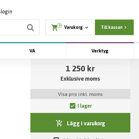
slogin
0
Varukorg
Till kassan
VA
Verktyg
1 250 kr
Exklusive moms
Visa pris inkl. moms
I lager
Lägg i varukorg