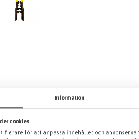
Information
der cookies
som gör det enkelt att gräva hål för plintar, stolpar, st
ifierare för att anpassa innehållet och annonserna 
 små till medelstora hål och underlättar arbetet med sin