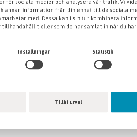
er för sociala medier och analysera vår trafik. Vi vi
h annan information från din enhet till de sociala m
samarbetar med. Dessa kan i sin tur kombinera info
tillhandahållit eller som de har samlat in när du har
asfiberskaft som har extra förstärkning närmast stålbla
 flexibla och starka stålbladet är konstruerat för att mot
g binder samman bladet med skaftet och ger extra styrka
Inställningar
Statistik
lbarhet och ergonomi, vilket gör den till ett pålitligt 
ändare.
Tillåt urval