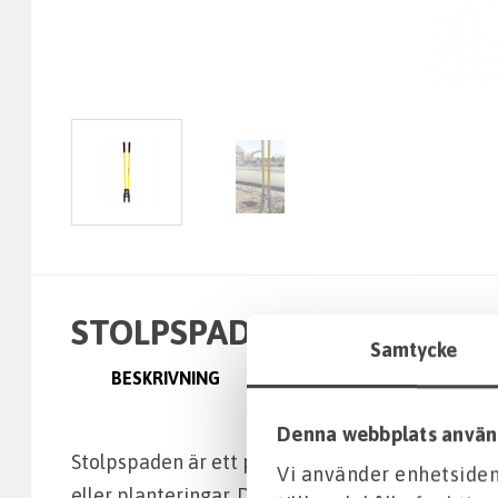
STOLPSPADE
Samtycke
BESKRIVNING
INFORMATION
Denna webbplats använ
Stolpspaden är ett praktiskt och robust verktyg 
Vi använder enhetsident
eller planteringar. Den är särskilt anpassad för