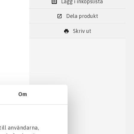
Lägg i inköpslista
Dela produkt
Skriv ut
Om
ängsel
till användarna,