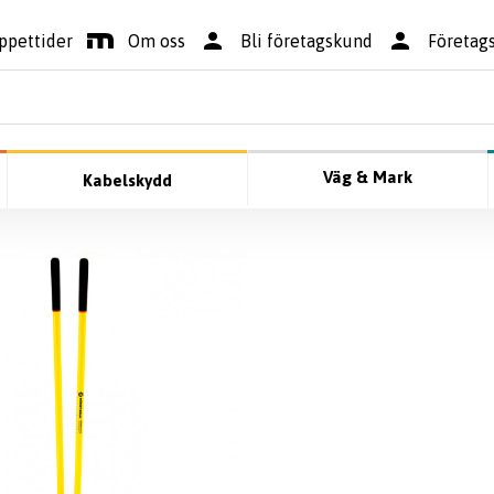
ppettider
Om oss
Bli företagskund
Företag
Väg & Mark
Kabelskydd