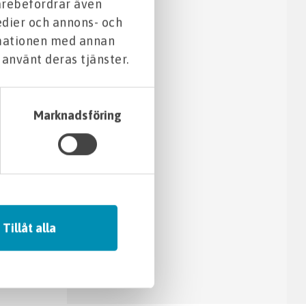
darebefordrar även
edier och annons- och
rmationen med annan
 använt deras tjänster.
det,
stå
 vid
Marknadsföring
verktyg
Tillåt alla