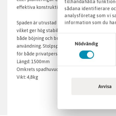
tillhandahålla funktion
effektiva konstruktion.
sådana identifierare oc
analysföretag som vi 
information som du har 
Spaden är utrustad med ett extremt hållbart gl
vilket ger hög stabilitet och lång livslängd. Det
Samtyckesval
både böjning och brott, medan en rejäl stålrin
Nödvändig
användning. Stolpspaden kombinerar funktion, hål
för både privatpersoner och professionella anv
Längd: 1500mm
Omkrets spadhuvud: 150mm
Vikt: 4,8kg
Avvisa