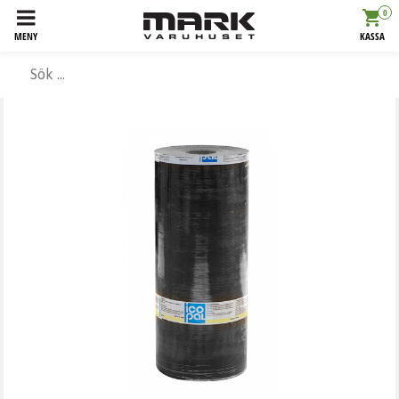
0
MENY
KASSA