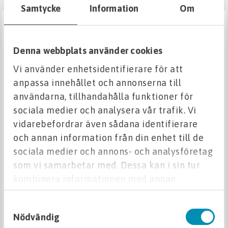
Samtycke
Information
Om
BITUMENMEMBRAN 10X0,5M
YEP 4000, FÖR GRUNDMUR
Denna webbplats använder cookies
Vi använder enhetsidentifierare för att
Beskrivning
anpassa innehållet och annonserna till
användarna, tillhandahålla funktioner för
Membran 3 (YEP 4000) används som
sociala medier och analysera vår trafik. Vi
förstärkning under tätskikt vid detaljer. Det
vidarebefordrar även sådana identifierare
fungerar också bra som tillfälligt tätskikt
och annan information från din enhet till de
sociala medier och annons- och analysföretag
och som fuktisolering på tex grundmurar.
som vi samarbetar med. Dessa kan i sin tur
kombinera informationen med annan
Våra tätskikt är baserade på SBS-modifierad
information som du har tillhandahållit eller
asfalt och anpassade till svenska
Samtyckesval
som de har samlat in när du har använt deras
förhållanden. De är av hög kvalitet och har
Nödvändig
tjänster.