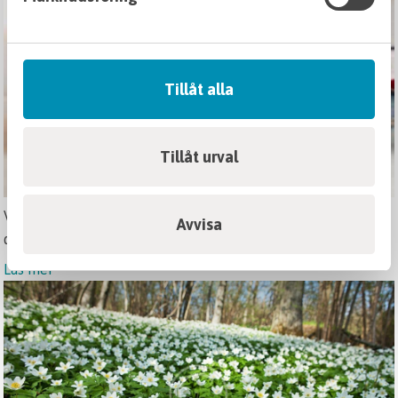
Tillåt alla
Tillåt urval
Varmt välkommen på luciafika och jullandgångden 13
Avvisa
december
Läs mer