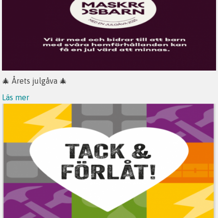
🎄 Årets julgåva 🎄
Läs mer