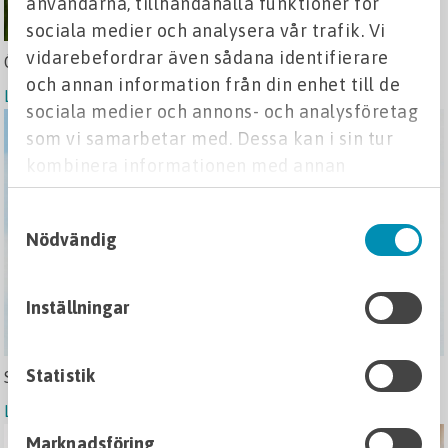
användarna, tillhandahålla funktioner för
sociala medier och analysera vår trafik. Vi
vidarebefordrar även sådana identifierare
Öppettider i påsk
och annan information från din enhet till de
Läs mer
sociala medier och annons- och analysföretag
som vi samarbetar med. Dessa kan i sin tur
kombinera informationen med annan
information som du har tillhandahållit eller
Samtyckesval
som de har samlat in när du har använt deras
Nödvändig
tjänster.
Inställningar
Statistik
Stolt samarbetspartner till Trafikkalendern
Läs mer
Marknadsföring