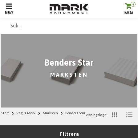
0
MENY
KASSA
Benders Star
MARKSTEN
Start
Väg & Mark
Marksten
Benders Star
Visningsläge:
Filtrera