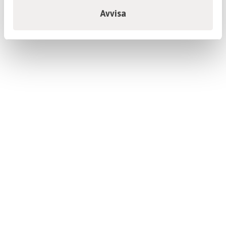
Avvisa
Plintar
Kantsten
Asfalterade ytor
VA
Markavloppsrör, delar och tillbehör
Tryckrör, delar och ventiler
Enskilda Avlopp
Inomhusavlopp