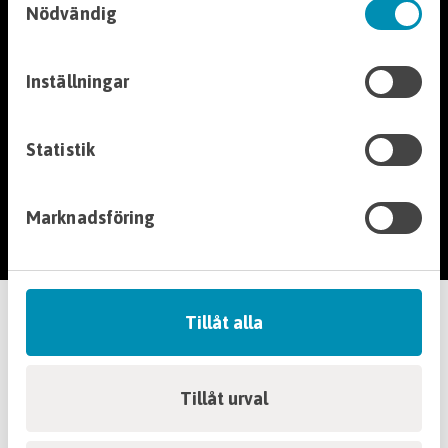
Nödvändig
tjänster.
info@markvaruhuset.se
Vägprodukter
Tel: 08-771 19 10
Fax: 08-771 82 49
Inställningar
Jordarmering/Geonät
Svarvarvägen 8 A
Länna Industriområde
Statistik
Tillbehör
142 50 Skogås
Grönytor
This site is protected by reCAPTCHA and the Google
Privacy Policy
Marknadsföring
and
Terms of Service
apply.
Markdekor
Murar
Tillåt alla
Blocksten
Tillåt urval
Övrigt