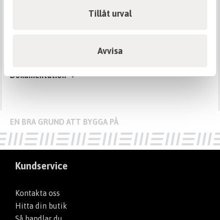
· Spar tid och pengar, lätthanterlig och
Tillåt urval
snabbinstallerad.
enkadrain
Information
Avvisa
Dokumentation
Kundservice
Kontakta oss
Hitta din butik
Så handlar du