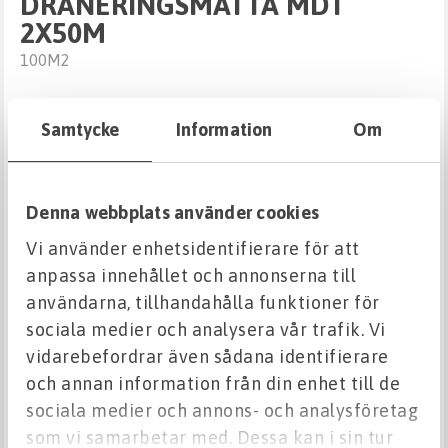
DRÄNERINGSMATTA MDT
2X50M
100M2
Beskrivning
Samtycke
Information
Om
Dräneringsmatta – en smart paketlösning.
Minska vikt och tjocklek på dränerings- och
Denna webbplats använder cookies
skyddslagret och spar tid och pengar på
arbetsplatsen genom att använda MDT
Vi använder enhetsidentifierare för att
DRÄNERINGSMATTA.
anpassa innehållet och annonserna till
användarna, tillhandahålla funktioner för
Mattan har stor dräneringskapacitet och
sociala medier och analysera vår trafik. Vi
används vid horisontell dränering eller
vidarebefordrar även sådana identifierare
skydd. Användningsområden är gröna tak,
och annan information från din enhet till de
takterrasser och deponier. Den
sociala medier och annons- och analysföretag
tredimensionella kärnan av polypropen PP
som vi samarbetar med. Dessa kan i sin tur