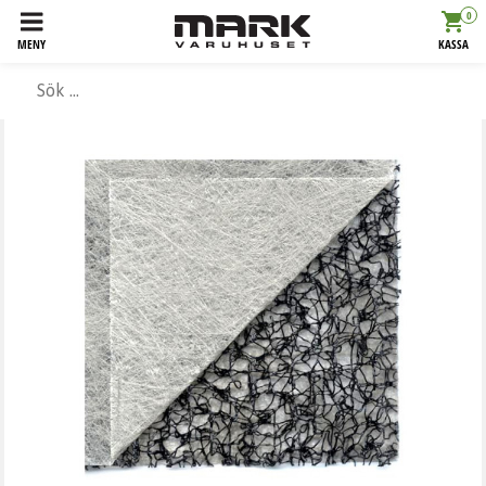
0
MENY
KASSA