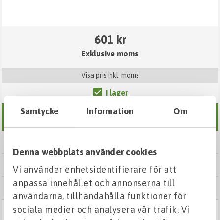
601 kr
Exklusive moms
Visa pris inkl. moms
I lager
Samtycke
Information
Om
Lägg i varukorg
Lägg i inköpslista
Denna webbplats använder cookies
Dela produkt
Vi använder enhetsidentifierare för att
anpassa innehållet och annonserna till
Skriv ut
användarna, tillhandahålla funktioner för
sociala medier och analysera vår trafik. Vi