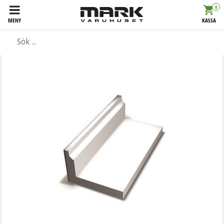
0
MENY
KASSA