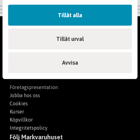
Tillåt alla
Kundservice
Tillåt urval
Kontakta oss
Hitta din butik
Så handlar du
Avvisa
Om oss
Företagspresentation
Jobba hos oss
Cookies
Kurser
Köpvillkor
Integritetspolicy
Följ Markvaruhuset