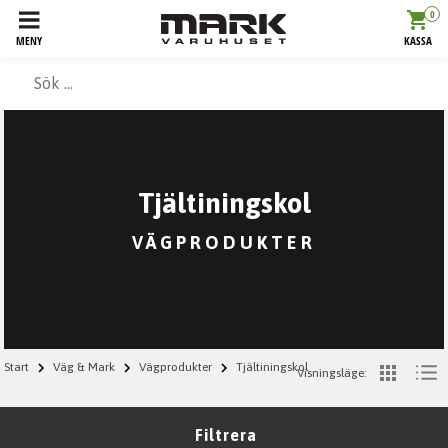
0
MENY
KASSA
Tjältiningskol
VÄGPRODUKTER
Start
Väg & Mark
Vägprodukter
Tjältiningskol
Visningsläge:
Filtrera