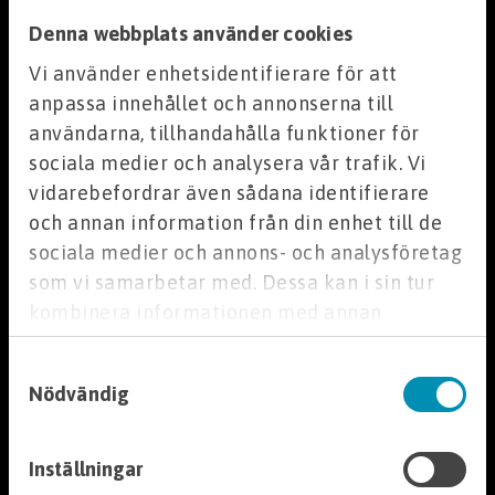
Så handlar du
Denna webbplats använder cookies
Kravallstaket
Om oss
Vi använder enhetsidentifierare för att
Stockmattor
anpassa innehållet och annonserna till
Körplåt
Företagspresentation
användarna, tillhandahålla funktioner för
Gångbro
Jobba hos oss
sociala medier och analysera vår trafik. Vi
Bullermatta
Cookies
vidarebefordrar även sådana identifierare
Tempotrax Heavy Duty
Kurser
och annan information från din enhet till de
Köpvillkor
Avstängningbalk
sociala medier och annons- och analysföretag
Integritetspolicy
Byggstaket
som vi samarbetar med. Dessa kan i sin tur
Följ Markvaruhuset
Tjältiningskol
kombinera informationen med annan
information som du har tillhandahållit eller
Facebook
Jordarmering/Geonät
Samtyckesval
som de har samlat in när du har använt deras
Nödvändig
Instagram
tjänster.
Nyhetsbrev
Tillbehör
Inställningar
Grönytor