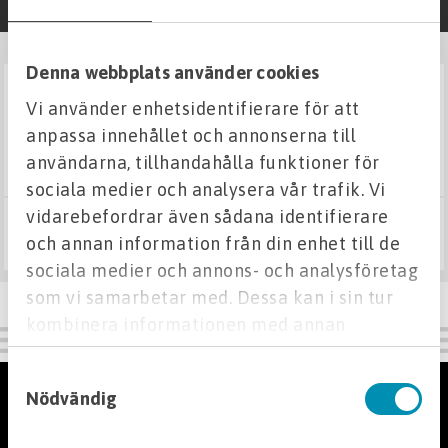
Filtrera
Fuktskydd
Denna webbplats använder cookies
SE VARIANTER
Vi använder enhetsidentifierare för att
k2 pp böj
Grund & Stomme
anpassa innehållet och annonserna till
användarna, tillhandahålla funktioner för
Kabelskydd
sociala medier och analysera vår trafik. Vi
vidarebefordrar även sådana identifierare
Väg & Mark
Från 223 kr
Visa varianter
och annan information från din enhet till de
sociala medier och annons- och analysföretag
VA
som vi samarbetar med. Dessa kan i sin tur
kombinera informationen med annan
Markavloppsrör, delar och tillbehör
information som du har tillhandahållit eller
Samtyckesval
som de har samlat in när du har använt deras
Kundservice
Mark rör, delar och tillbehör
Nödvändig
tjänster.
Övergångar och anslutningar