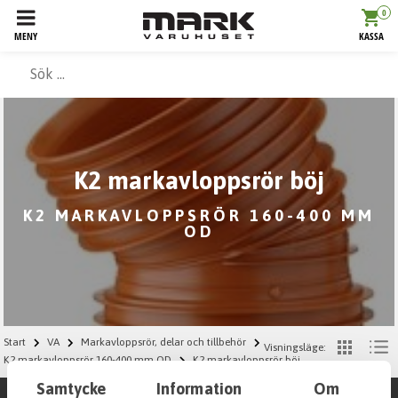
0
MENY
KASSA
K2 markavloppsrör böj
K2 MARKAVLOPPSRÖR 160-400 MM
OD
Start
VA
Markavloppsrör, delar och tillbehör
Visningsläge:
K2 markavloppsrör 160-400 mm OD
K2 markavloppsrör böj
Samtycke
Information
Om